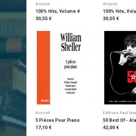
Accueil
Accueil
100% Hits, Volume 4
100% Hits, Vol
Prix
Prix
30,55 €
30,55 €
Accueil
Editions Paul Be
5 Pièces Pour Piano
50 Best Of - A
Prix
Prix
17,10 €
42,00 €