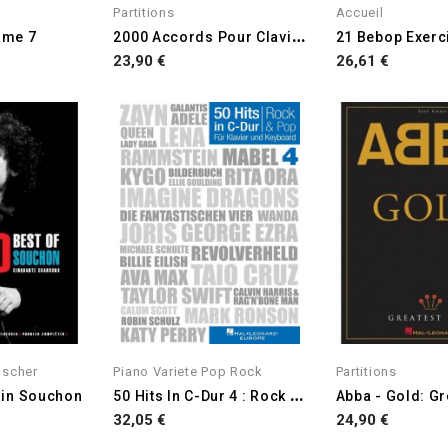
Partitions
Accueil
2
000 Accords Pour Claviers
ume 7
21 Bebop Exerc
Prix
Prix
23,90 €
26,61 €
uscher
Piano Variete Pop Rock
Partitions
5
0 Hits In C-Dur 4 : Rock &...
lain Souchon
Prix
Prix
32,05 €
24,90 €