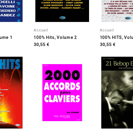
Accueil
Accueil
lume 1
100% Hits, Volume 2
100% HITS, Vol
Prix
Prix
30,55 €
30,55 €