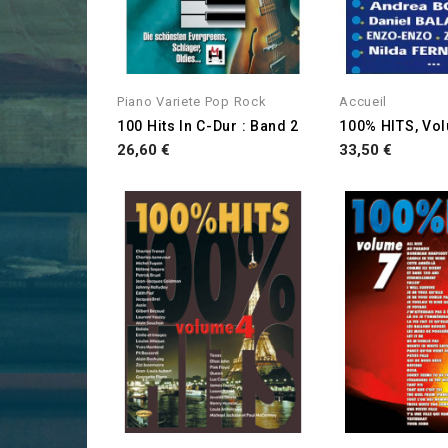
Piano Variete Pop Rock
Accueil
100 Hits In C-Dur : Band 2
100% HITS, Vo
Prix
Prix
26,60 €
33,50 €