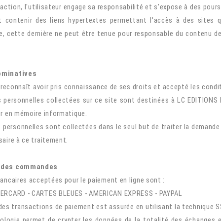
raction, l'utilisateur engage sa responsabilité et s'expose à des pou
t contenir des liens hypertextes permettant l'accès à des sites 
 cette dernière ne peut être tenue pour responsable du contenu des 
ominatives
r reconnaît avoir pris connaissance de ses droits et accepté les condit
 personnelles collectées sur ce site sont destinées à
L
C EDITIONS
er en mémoire informatique.
personnelles sont collectées dans le seul but de traiter la demande d
aire à ce traitement.
 des commandes
ancaires acceptées pour le paiement en ligne sont :
TERCARD - CARTES BLEUES - AMERICAN EXPRESS - PAYPAL
des transactions de paiement est assurée en utilisant la technique S
ologie permet de crypter les données de la totalité des échanges en