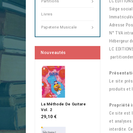
LC EDITIONS,
Partitions
Siège socia
Livres
Immatriculé
Adresse Pos
Papeterie Musicale
N° TVA intr
Hébergeur du
LC EDITIONS
Nouveautés
partitionde
Présentati
Le site pré
produits et 
La Méthode De Guitare
Propriété i
Vol. 2
Ce site est 
Prix
29,10 €
et analyses 
interdite. C