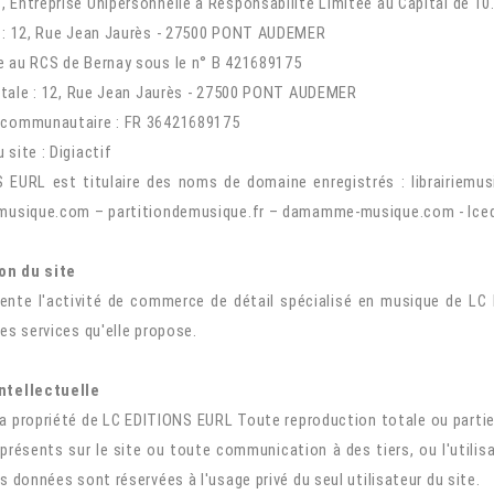
 Entreprise Unipersonnelle à Responsabilité Limitée au Capital de 10
l : 12, Rue Jean Jaurès - 27500 PONT AUDEMER
e au RCS de Bernay sous le n° B 421689175
tale :
12, Rue Jean Jaurès - 27500 PONT AUDEMER
acommunautaire : FR 36421689175
 site : Digiactif
 EURL est titulaire des noms de domaine enregistrés : librairiem
musique.com – partitiondemusique.fr – damamme-musique.com - lce
on du site
sente l'activité de commerce de détail spécialisé en musique de LC 
les services qu'elle propose.
ntellectuelle
la propriété de LC EDITIONS EURL Toute reproduction totale ou partie
présents sur le site ou toute communication à des tiers, ou l'utili
es données sont réservées à l'usage privé du seul utilisateur du site.