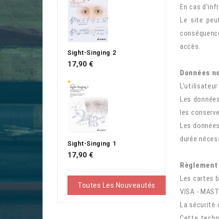
En cas d'inf
Le site peu
conséquence,
accès.
Sight-Singing 2
Prix
17,90 €
Données n
L'utilisateu
Les données
les conserv
Les données 
durée nécess
Sight-Singing 1
Prix
17,90 €
Règlement
Les cartes b
Toutes Les Nouveautés
VISA - MAS
La sécurité 
Cette techn