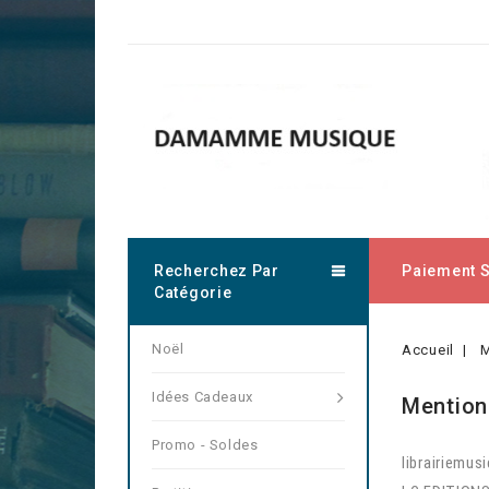
Recherchez Par
Paiement 
Catégorie
Noël
Accueil
M
Idées Cadeaux
Mention
Promo - Soldes
librairiemus