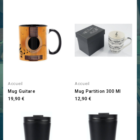
Accueil
Accueil
Mug Guitare
Mug Partition 300 Ml
Prix
Prix
19,90 €
12,90 €