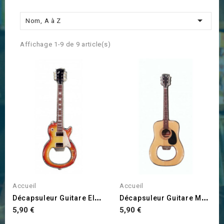

Nom, A à Z
Affichage 1-9 de 9 article(s)
Accueil
Accueil
D
Écapsuleur Guitare Electrique
D
Écapsuleur Guitare Magnétique
Prix
Prix
5,90 €
5,90 €