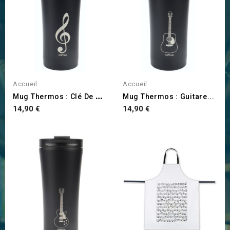
Accueil
Accueil
M
Ug Thermos : Clé De Sol
Mug Thermos : Guitare...
Prix
Prix
14,90 €
14,90 €