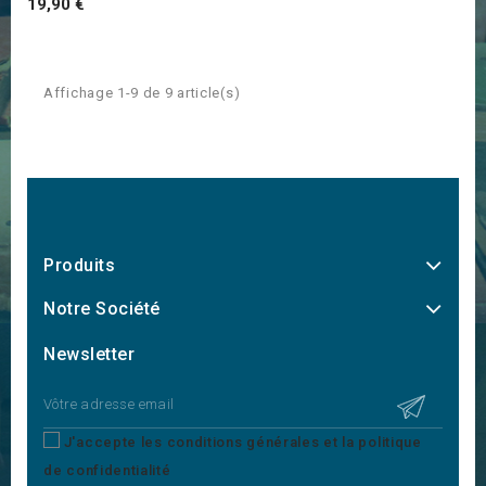
Prix
19,90 €
Affichage 1-9 de 9 article(s)
Produits
Notre Société
Newsletter
J'accepte les conditions générales et la politique
de confidentialité