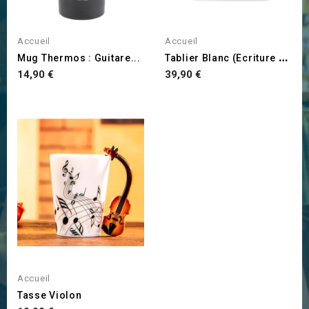
Accueil
Accueil
T
Ablier Blanc (Ecriture JS...
Mug Thermos : Guitare...
Prix
Prix
14,90 €
39,90 €
Accueil
Tasse Violon