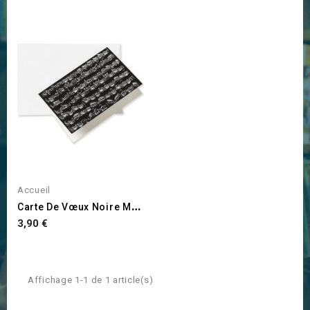
Accueil
C
Arte De Vœux Noire Musique...
Prix
3,90 €
Affichage 1-1 de 1 article(s)