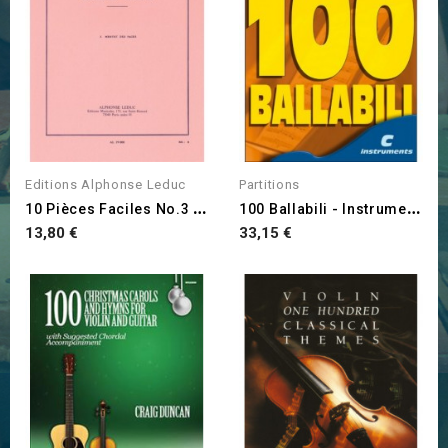
Editions Alphonse Leduc
Partitions
1
0 Pièces Faciles No.3 -...
1
00 Ballabili - Instruments...
Prix
Prix
13,80 €
33,15 €