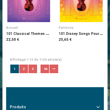
Accueil
Partitions
1
01 Classical Themes For...
1
01 Disney Songs Pour Violon
Prix
Prix
22,50 €
25,65 €
Affichage 1-12 de 1126 article(s)
…
1
2
3
94
Produits