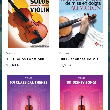
Violon
Violon
1
001 Secondes De Mise En...
100+ Solos For Violin
Prix
Prix
23,40 €
11,20 €