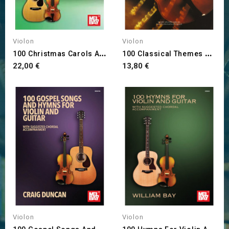
Violon
Violon
1
00 Christmas Carols And Hymns
1
00 Classical Themes For...
Prix
Prix
22,00 €
13,80 €
Violon
Violon
1
00 Gospel Songs And Hymns...
1
00 Hymns For Violin And...