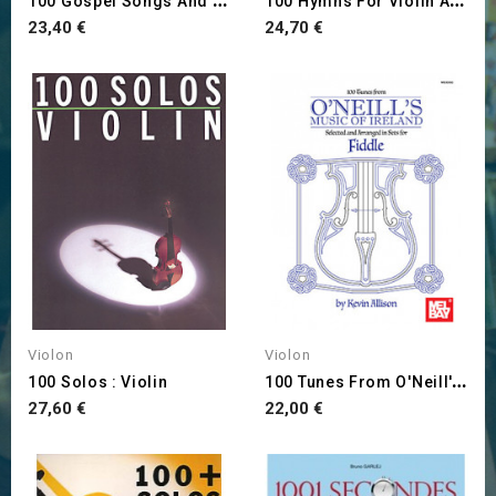
Prix
Prix
23,40 €
24,70 €
Violon
Violon
1
00 Tunes From O'Neill's...
100 Solos : Violin
Prix
Prix
27,60 €
22,00 €