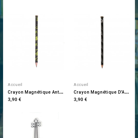
Accueil
Accueil
C
Rayon Magnétique Anthracite
C
Rayon Magnétique D'Arezzo
Prix
Prix
3,90 €
3,90 €