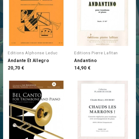
Editions Alphonse Leduc
Editions Pierre Lafitan
Andante Et Allegro
Andantino
Prix
Prix
20,70 €
14,90 €