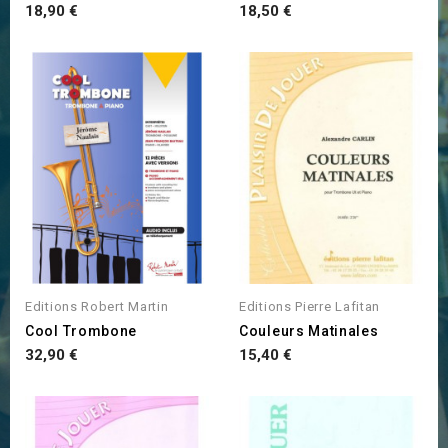
Prix
Prix
18,90 €
18,50 €
Editions Robert Martin
Editions Pierre Lafitan
Cool Trombone
Couleurs Matinales
Prix
Prix
32,90 €
15,40 €