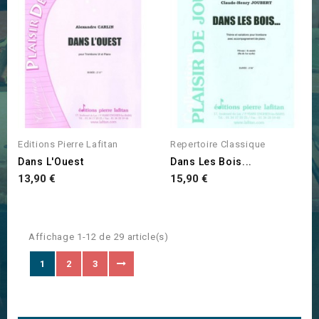
Editions Pierre Lafitan
Repertoire Classique
Dans L'Ouest
Dans Les Bois...
Prix
Prix
13,90 €
15,90 €
Affichage 1-12 de 29 article(s)
1
2
3