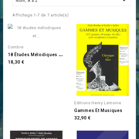

Nom, A à Z
Affichage 1-7 de 7 article(s)
Combre
1
8 Études Mélodiques Et...
Prix
18,30 €
Editions Henry Lemoine
Gammes Et Musiques
Prix
32,90 €