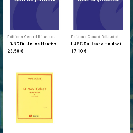
Editions Gerard Billaudot
Editions Gerard Billaudot
L
'ABC Du Jeune Hautboiste...
L
'ABC Du Jeune Hautboiste...
Prix
Prix
23,50 €
17,10 €