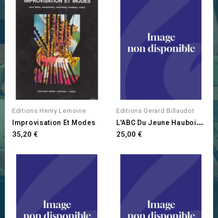
Editions Henry Lemoine
Editions Gerard Billaudot
L
'ABC Du Jeune Hauboiste...
Improvisation Et Modes
Prix
Prix
35,20 €
25,00 €