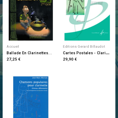
Accueil
Editions Gerard Billaudot
C
Artes Postales - Clarinette
Ballade En Clarinettes...
Prix
Prix
27,25 €
29,90 €