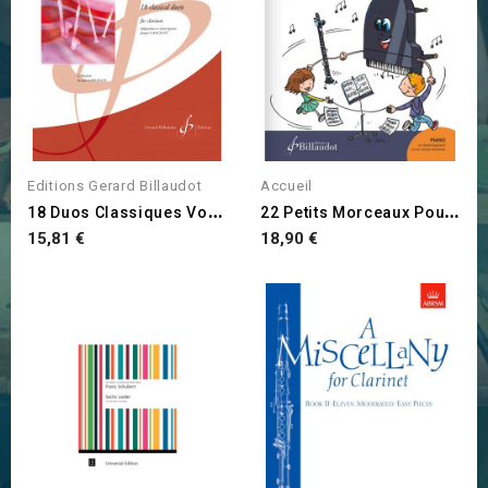
Editions Gerard Billaudot
Accueil
1
8 Duos Classiques Volume 2
2
2 Petits Morceaux Pour...
Prix
Prix
15,81 €
18,90 €