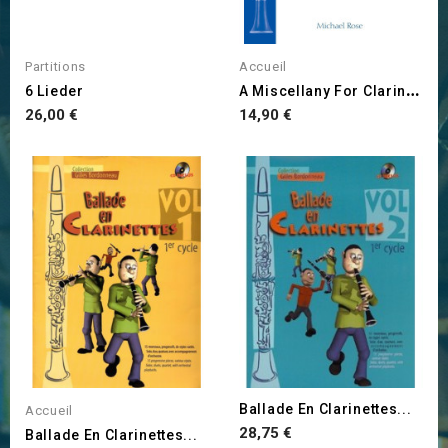
Partitions
Accueil
A
Miscellany For Clarinet...
6 Lieder
Prix
Prix
26,00 €
14,90 €
Ballade En Clarinettes...
Accueil
Prix
28,75 €
Ballade En Clarinettes...