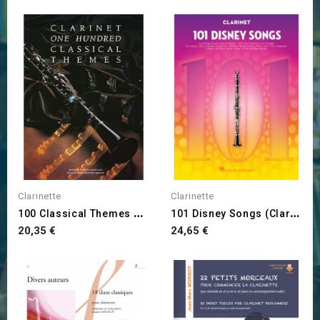
Clarinette
Clarinette
1
00 Classical Themes For...
1
01 Disney Songs (Clarinette)
Prix
Prix
20,35 €
24,65 €