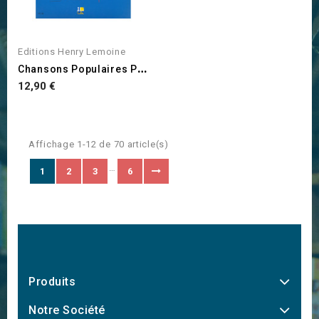
Editions Henry Lemoine
C
Hansons Populaires Pour...
Prix
12,90 €
Affichage 1-12 de 70 article(s)
…
1
2
3
6
Produits
Notre Société