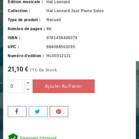
Édition musicale :
Hal Leonard
Collection :
Hal Leonard Jazz Piano Solos
Type de produit :
Recueil
Nombre de pages :
98
ISBN :
9781458400079
UPC :
884088563295
Numéro d'edition :
HL00312121
21,10 €
TTC
En Stock
Ajouter Au Panier
Paiement Sécurisé