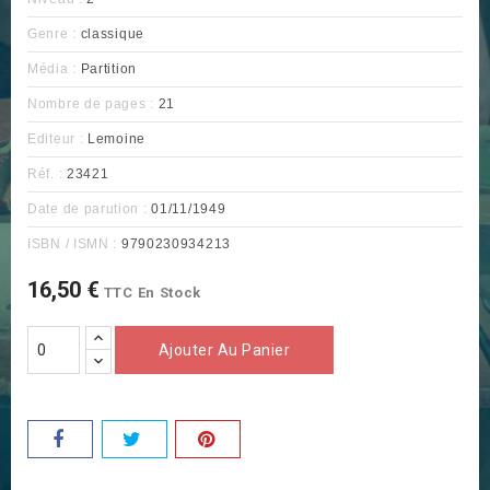
Genre :
classique
Média :
Partition
Nombre de pages :
21
Editeur :
Lemoine
Réf. :
23421
Date de parution :
01/11/1949
ISBN / ISMN :
9790230934213
16,50 €
TTC
En Stock
Ajouter Au Panier