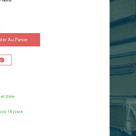
 Piano
w
k
uter Au Panier
é
 et Sûre
ous 14 jours