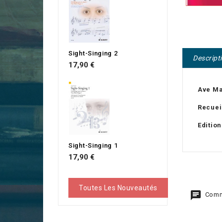
Sight-Singing 2
Descript
Prix
17,90 €
Ave Ma
Recuei
Editio
Sight-Singing 1
Prix
17,90 €
Toutes Les Nouveautés
Comme