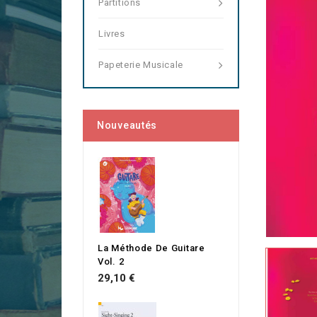
Partitions
Livres
Papeterie Musicale
Nouveautés
La Méthode De Guitare
Vol. 2
Prix
29,10 €