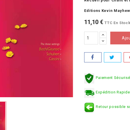
Recueil pour Chant et
Editions Kevin Mayhe
11,10 €
TTC
En Stoc
Ajo
Paiement Sécuris
Expédition Rapide
Retour possible s