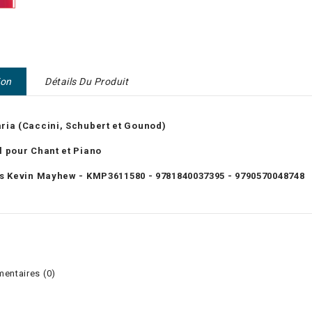
ion
Détails Du Produit
ria (Caccini, Schubert et Gounod)
l pour Chant et Piano
ns Kevin Mayhew -
KMP3611580 - 9781840037395 - 9790570048748
ntaires (0)