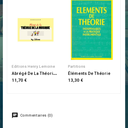
Editions Henry Lemoine
Partitions
A
Brégé De La Théorie De La...
Éléments De Théorie
11,70 €
13,30 €
Commentaires (0)