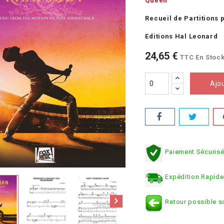
Queen
Recueil de Partitions 
Editions Hal Leonard
24,65 €
TTC
En Stoc
Ajo
Paiement Sécuris
Expédition Rapide
Retour possible s