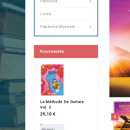
Partitions
Livres
Papeterie Musicale
Nouveautés
La Méthode De Guitare
Vol. 2
Prix
29,10 €