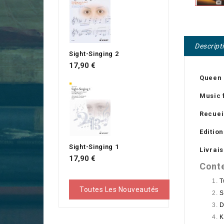
Descript
Sight-Singing 2
Prix
17,90 €
Queen 
Music 
Recuei
Editio
Sight-Singing 1
Livrais
Prix
17,90 €
Conte
T
Toutes Les Nouveautés
S
D
K