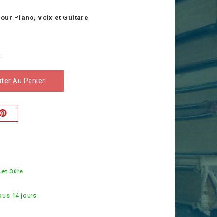
pour Piano, Voix et Guitare
k
uter Au Panier
é
 et Sûre
ous 14 jours