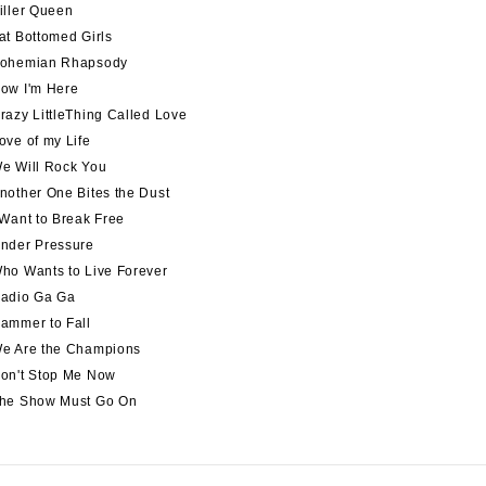
iller Queen
at Bottomed Girls
ohemian Rhapsody
ow I'm Here
razy LittleThing Called Love
ove of my Life
e Will Rock You
nother One Bites the Dust
 Want to Break Free
nder Pressure
ho Wants to Live Forever
adio Ga Ga
ammer to Fall
e Are the Champions
on't Stop Me Now
he Show Must Go On