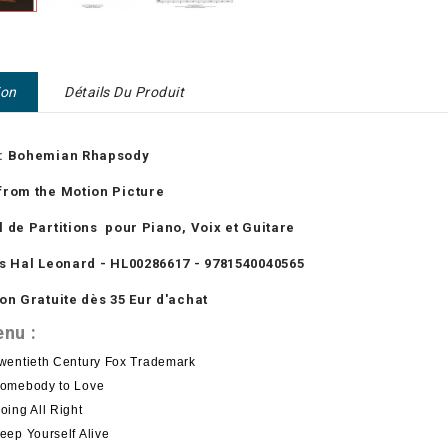
ion
Détails Du Produit
: Bohemian Rhapsody
from the Motion Picture
l de Partitions pour Piano, Voix et Guitare
ns Hal Leonard - HL00286617 - 9781540040565
on Gratuite dès 35 Eur d'achat
nu :
wentieth Century Fox Trademark
omebody to Love
oing All Right
eep Yourself Alive