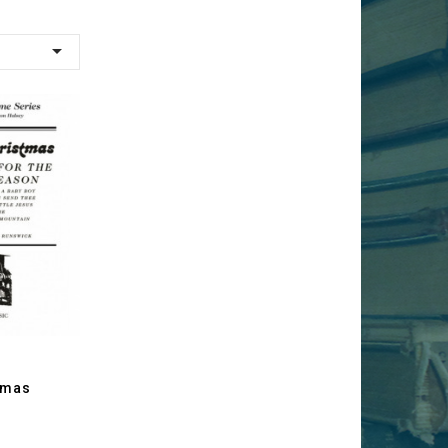

tmas