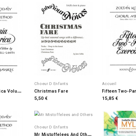
Choeur D Enfants
Accueil
B
Icinia Hungarica Volume 1
Christmas Fare
Prix
Prix
5,50 €
15,85 €
Choeur D Enfants
M
R Mistoffelees And Others