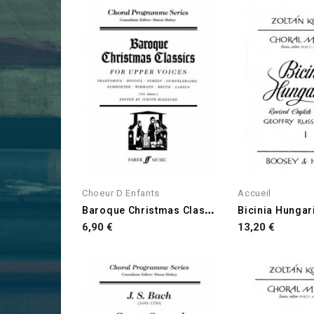
Choeur D Enfants
Accueil
B
Aroque Christmas Classics
Prix
Prix
6,90 €
13,20 €