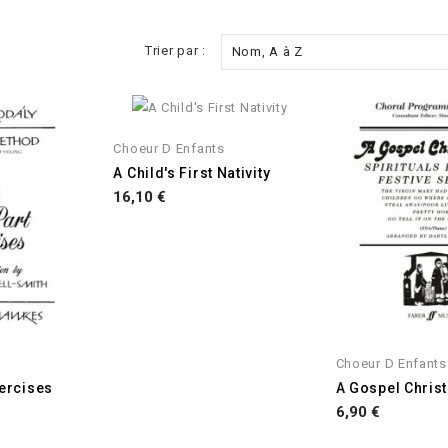
Trier par :
Nom, A à Z
Choeur D Enfants
A Child's First Nativity
Prix
16,10 €
Choeur D Enfants
ercises
A Gospel Chris
Prix
6,90 €