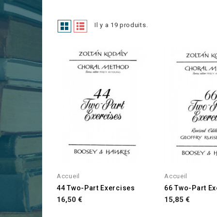
Il y a 19 produits.
Accueil
Accueil
44 Two-Part Exercises
66 Two-Part Ex
Prix
Prix
16,50 €
15,85 €