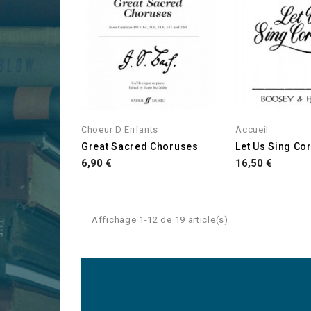
Choeur D Enfants
Accueil
Great Sacred Choruses
Let Us Sing Cor
Prix
Prix
6,90 €
16,50 €
Affichage 1-12 de 19 article(s)