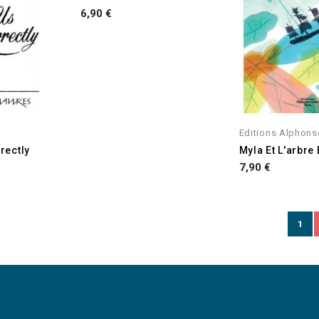
Prix
6,90 €
Editions Alphons
rectly
Myla Et L'arbre
Prix
7,90 €
1