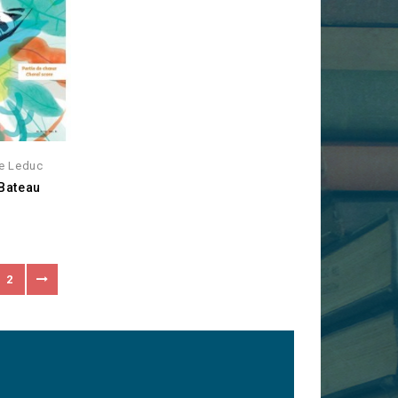
e Leduc
 Bateau
2