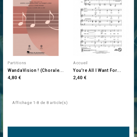
Partitions
Accueil
WandaVision ! (Chorale...
You're All I Want For...
Prix
Prix
4,80 €
2,40 €
Affichage 1-8 de 8 article(s)