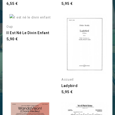
Prix
Prix
6,55 €
5,95 €
Oup
Il Est Né Le Divin Enfant
Prix
5,90 €
Accueil
Ladybird
Prix
5,95 €