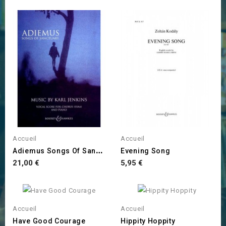
Accueil
Accueil
A
Diemus Songs Of Sanctuary
Evening Song
Prix
Prix
21,00 €
5,95 €
Accueil
Accueil
Have Good Courage
Hippity Hoppity